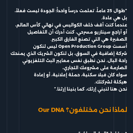
“طوال 25 عاماً، تعلمت درساً واحداً: الجودة ليست فعلاً،
بل هي عادة.
عندما كنت أقف خلف الكواليس في نهائي كأس العالم،
أو أراجع سيناريو مسرحي، كنت أدرك أن التفاصيل
الصغيرة هي التي تصنع الفارق الكبير.
أسست Open Production Group ليس لنكون
شركة إضافية في السوق، بل لنكون الشريك الذي يمنحك
راحة البال. نحن نطبق نفس معايير البث التلفزيوني
الصارمة على مشروعك التجاري،
سواء كان فيلا سكنية، حملة إعلانية، أو إعادة
هيكلة لشركتك.
نحن هنا لنبني إرثك، كما بنينا إرثنا.”
لماذا نحن مختلفون؟ Our DNA