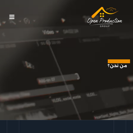
خطي
لى
لمحتوى
من نحن؟