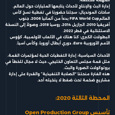
إدارة البث والإنتاج لأحداث يتابعها المليارات حول العالم.
ساحات المونديال:
سجلنا حضورنا في تغطية نسخ
كأس
العالمFIFA World Cup
بدءاً من ألمانيا
2006، جنوب
أفريقيا 2010، البرازيل 2014، روسيا 2018، وصولاً إلى النسخة
الاستثنائية في قطر 2022.
البطولات الكبرى: كنا هناك في الألعاب الأولمبية، كؤوس
الأمم
الأوروبية Euro، دو
ري أبطال أوروبا،
وكأس آسيا.
الأحداث السياسية: إدارة التغطيات الحية لمؤتمرات القمة،
مثل قمة مجلس التعاون الخليجي، حيث لا مجال للخطأ في
بروتوكولات الصورة والبث.
هذه الفترة منحتنا “الصلابة التنفيذية” والقدرة على إدارة
مشاريع ضخمة تحت ضغط لا يتخيله أحد.
المحطة الثالثة 2020:
تأسيس Open Production Group