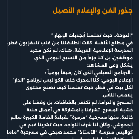
جذور الفن والإعلام الأصيل
“الدوحة.. حيث تعلمنا أبجديات الإبهار.”
في مطلع الألفية، كانت انطلاقتنا من قلب تليفزيون قطر،
المدرسة الإعلامية العريقة. هناك، لم نكن مجرد
موظفين، بل كنا جزءاً من النسيج اليومي الذي
يشكل وعي المشاهد:
، البرنامج الصباحي الذي كان رفيقاً يومياً •
الإعلام
اليومي: كنا المحرك خلف الكواليس
لبرنامج “الدار”
لكل بيت في قطر، حيث تعلمنا كيف نصنع محتوى
يلامس الناس.
المسرح والدراما: لم نكتف ِ بالشاشات، بل وقفنا على
خشبة المسرح. تشرفنا بالمشار
كة في أعمال فنية
خالدة، منها مسرحية “مر
مرة” بقيادة
القامة الكبيرة سالم
الج
حوشي، و
كان لنا شرف التواجد، حيث تشربنا قيم
في
كواليس مدر
سة “الأستاذ
” محمد
صبحي في مسرحية “ماما