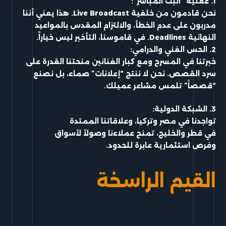
1. عقلية “البث المباشر”:
نحن قادمون من خلفية Live Broadcast. هذا يعني أننا
مدربون على عدم الخطأ، والالتزام المقدس بالمواعيد
النهائية Deadlines. في قاموسنا، التأخير ليس خياراً.
2. الحس الفني والدرامي:
خبرتنا في المسرح ومع كبار الفنانين منحتنا القدرة على
سرد القصص. نحن لا ننتج “إعلانات” صماء، بل نصنع
“قصصاً” تلمس مشاعر عميلك.
3. الشبكة الدولية:
تواجدنا في مصر وتركيا، وعلاقاتنا الممتدة
في قطر والخليج، تمنح عملاءنا وصولاً لأسواق
وفرص استثمارية عابرة للحدود.
القيم الراسخة